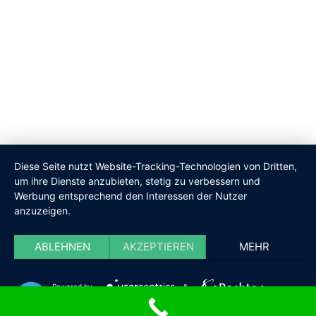
Diese Seite nutzt Website-Tracking-Technologien von Dritten,
um ihre Dienste anzubieten, stetig zu verbessern und
Werbung entsprechend den Interessen der Nutzer
anzuzeigen.
ABLEHNEN
AKZEPTIEREN
MEHR
Powered by
&
©
2026
UM Klima
, alle Rechte vorbehalten -
Impressum
|
Datenschutzerklärung
|
Cookie-Einstellungen
Impressum
|
Datenschutzerklärung